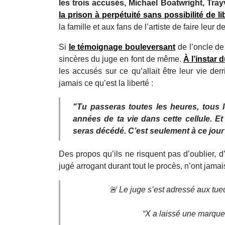
les trois accusés, Michael Boatwright, Tr
la prison à perpétuité sans possibilité de l
la famille et aux fans de l’artiste de faire leur de
Si
le témoignage bouleversant
de l’oncle d
sincères du juge en font de même.
À l’instar
les accusés sur ce qu’allait être leur vie derr
jamais ce qu’est la liberté :
"Tu passeras toutes les heures, tous l
années de ta vie dans cette cellule. Et u
seras décédé. C’est seulement à ce jour
Des propos qu’ils ne risquent pas d’oublier, 
jugé arrogant durant tout le procès, n’ont jama
🚨 Le juge s’est adressé aux tu
“X a laissé une marque 