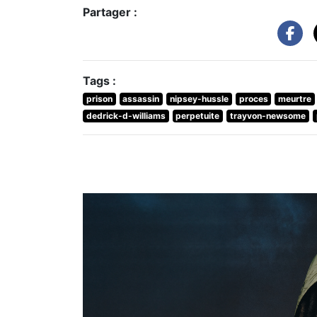
Partager :
Tags :
prison
assassin
nipsey-hussle
proces
meurtre
dedrick-d-williams
perpetuite
trayvon-newsome