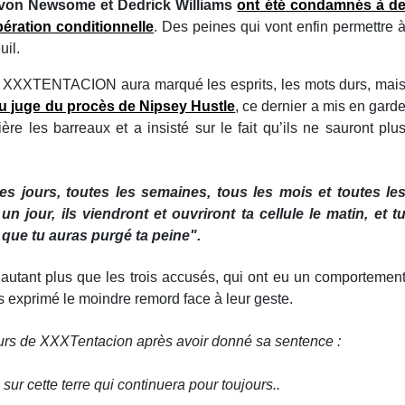
ayvon Newsome et Dedrick Williams
ont été condamnés à d
ibération conditionnelle
. Des peines qui vont enfin permettre 
uil.
e XXXTENTACION aura marqué les esprits, les mots durs, mai
 du juge du procès de Nipsey Hustle
, ce dernier a mis en gard
ière les barreaux et a insisté sur le fait qu’ils ne sauront plu
es jours, toutes les semaines, tous les mois et toutes le
n jour, ils viendront et ouvriront ta cellule le matin, et t
 que tu auras purgé ta peine".
d’autant plus que les trois accusés, qui ont eu un comportemen
is exprimé le moindre remord face à leur geste.
eurs de XXXTentacion après avoir donné sa sentence :
sur cette terre qui continuera pour toujours..