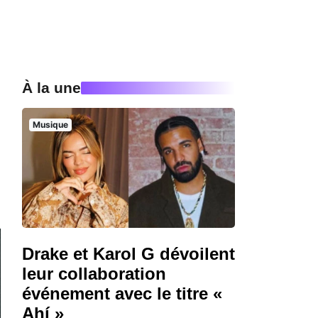
À la une
Musique
Drake et Karol G dévoilent
leur collaboration
événement avec le titre «
Ahí »