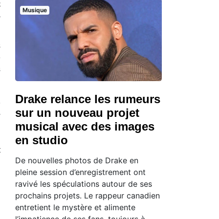
e
Musique
à
s
e
s
Drake relance les rumeurs
s
sur un nouveau projet
u
musical avec des images
en studio
t
De nouvelles photos de Drake en
pleine session d’enregistrement ont
ravivé les spéculations autour de ses
prochains projets. Le rappeur canadien
entretient le mystère et alimente
l’impatience de ses fans, toujours à