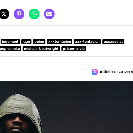
jugement
juge
peine
xxxtentacion
xxx-tentacion
assassinat
pop-smoke
michael-boatwright
prison-a-vie