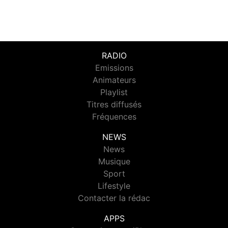
RADIO
Emissions
Animateurs
Playlist
Titres diffusés
Fréquences
NEWS
News
Musique
Sport
Lifestyle
Contacter la rédac
APPS