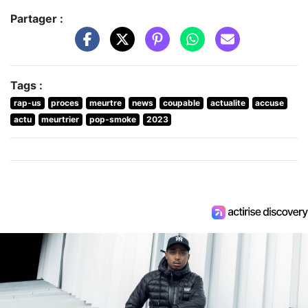
Partager :
Tags :
rap-us
proces
meurtre
news
coupable
actualite
accuse
actu
meurtrier
pop-smoke
2023