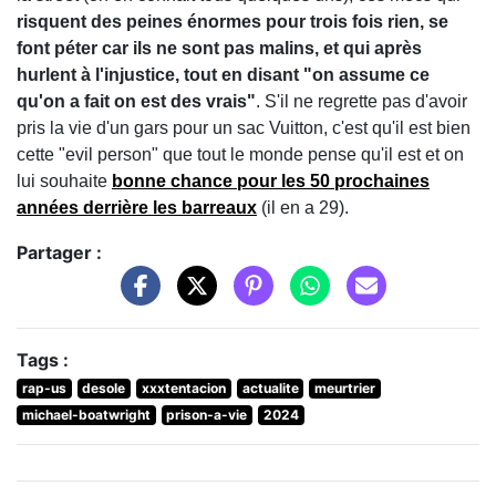
risquent des peines énormes pour trois fois rien, se
font péter car ils ne sont pas malins, et qui après
hurlent à l'injustice, tout en disant "on assume ce
qu'on a fait on est des vrais"
. S'il ne regrette pas d'avoir
pris la vie d'un gars pour un sac Vuitton, c'est qu'il est bien
cette "evil person" que tout le monde pense qu'il est et on
lui souhaite
bonne chance pour les 50 prochaines
années derrière les barreaux
(il en a 29).
Partager :
Tags :
rap-us
desole
xxxtentacion
actualite
meurtrier
michael-boatwright
prison-a-vie
2024