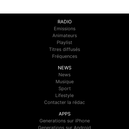
RADIO
Emissions
Animateurs
Playlist
Titres diffusés
Fréquences
NEWS
News
Musique
Sport
Lifestyle
Contacter la rédac
APPS
Generations sur iPhone
Generations sur Android