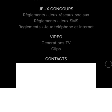
JEUX CONCOURS
Règlements : Jeux réseaux sociaux
Règlements : Jeux SMS
Règlements : Jeux téléphone et internet
VIDEO
Generations TV
Clips
CONTACTS
Contacter Generations
© 2026 Generations Tous droits réservés.
Signaler un contenu
-
Mentions légales
-
Politique de cookies
-
Contact