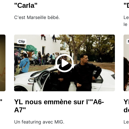
"Carla"
"
C'est Marseille bébé.
Le
le 
Clip
"
YL nous emmène sur l'"A6-
Y
A7"
d
Un featuring avec MIG.
Le