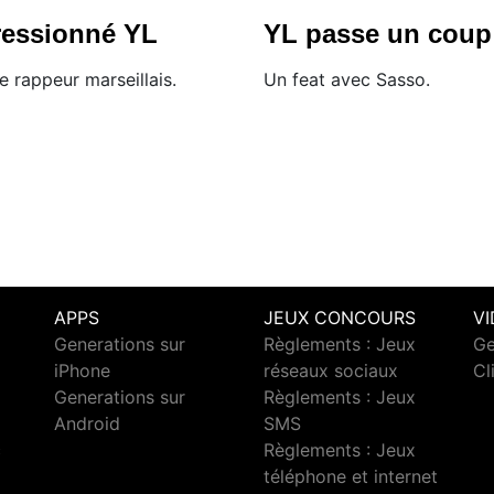
ressionné YL
YL passe un coup
e rappeur marseillais.
Un feat avec Sasso.
APPS
JEUX CONCOURS
V
Generations sur
Règlements : Jeux
Ge
iPhone
réseaux sociaux
Cl
Generations sur
Règlements : Jeux
Android
SMS
c
Règlements : Jeux
téléphone et internet