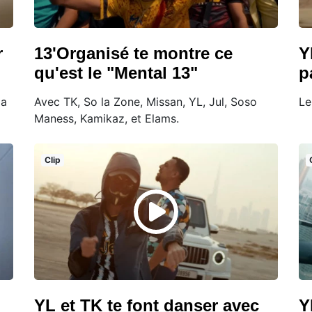
r
13'Organisé te montre ce
Y
qu'est le "Mental 13"
p
la
Avec TK, So la Zone, Missan, YL, Jul, Soso
Le
Maness, Kamikaz, et Elams.
Clip
YL et TK te font danser avec
Y