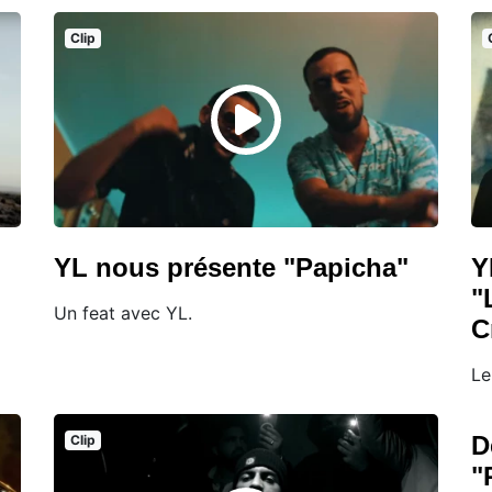
Clip
YL nous présente "Papicha"
Y
"
Un feat avec YL.
C
Le
D
Clip
"