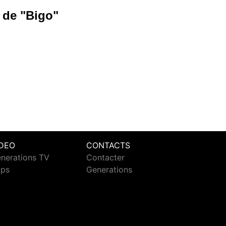
 de "Bigo"
IDEO
CONTACTS
nerations TV
Contacter
ips
Generations