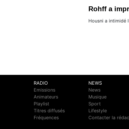
Rohff a imp
Housni a intimidé l
RADIO
NEWS
Emissions
News
Animateurs
Musique
Playlist
Sport
Titres diffusés
Lifestyle
Fréquences
Contacter la réda