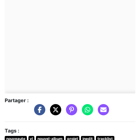
Partager :
Tags :
nouveaute
yl
nouvel-album
projet
inedit
tracklist