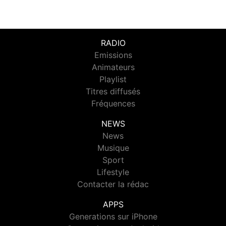
RADIO
Emissions
Animateurs
Playlist
Titres diffusés
Fréquences
NEWS
News
Musique
Sport
Lifestyle
Contacter la rédac
APPS
Generations sur iPhone