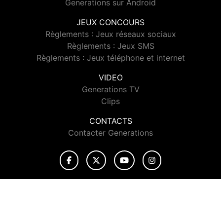
Generations sur Android
JEUX CONCOURS
Règlements : Jeux réseaux sociaux
Règlements : Jeux SMS
Règlements : Jeux téléphone et internet
VIDEO
Generations TV
Clips
CONTACTS
Contacter Generations
© 2026 Generations Tous droits réservés.
Signaler un contenu
-
Mentions légales
-
Politique de cookies
-