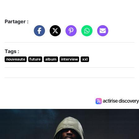
Partager :
Tags :
nouveaute
future
album
interview
xxl