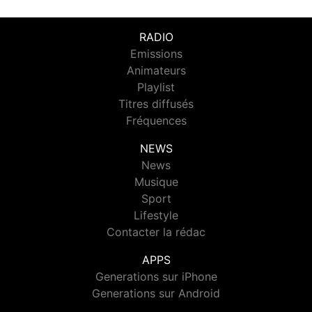
RADIO
Emissions
Animateurs
Playlist
Titres diffusés
Fréquences
NEWS
News
Musique
Sport
Lifestyle
Contacter la rédac
APPS
Generations sur iPhone
Generations sur Android