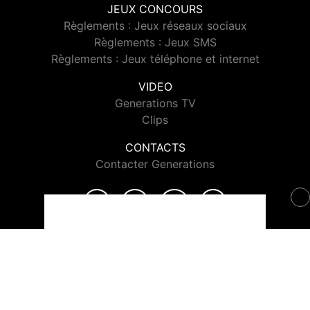
JEUX CONCOURS
Règlements : Jeux réseaux sociaux
Règlements : Jeux SMS
Règlements : Jeux téléphone et internet
VIDEO
Generations TV
Clips
CONTACTS
Contacter Generations
© 2026 Generations Tous droits réservés.
Signaler un contenu
-
Mentions légales
-
Politique de cookies
-
Contact