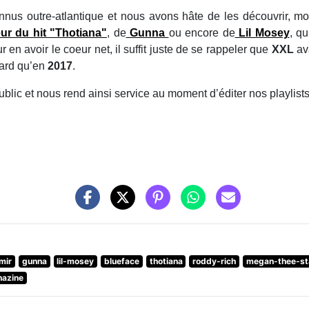
nus outre-atlantique et nous avons hâte de les découvrir, mot
ur du hit "Thotiana"
, de
Gunna
ou encore de
Lil Mosey
, qu
 en avoir le coeur net, il suffit juste de se rappeler que
XXL
av
tard qu’en
2017
.
public et nous rend ainsi service au moment d’éditer nos playlists 
mir
gunna
lil-mosey
blueface
thotiana
roddy-rich
megan-thee-sta
hazine