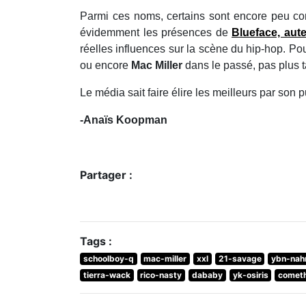
Parmi ces noms, certains sont encore peu con
évidemment les présences de
Blueface, aute
réelles influences sur la scène du hip-hop. Pour
ou encore
Mac Miller
dans le passé, pas plus 
Le média sait faire élire les meilleurs par son 
-Anaïs Koopman
Partager :
Tags :
schoolboy-q
mac-miller
xxl
21-savage
ybn-nah
tierra-wack
rico-nasty
dababy
yk-osiris
comet