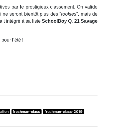
ivés par le prestigieux classement. On valide
i ne seront bientôt plus des “
rookies
”, mais de
ait intégré à sa liste
SchoolBoy Q
,
21 Savage
pour l’été !
llion
freshman-class
freshman-class-2019