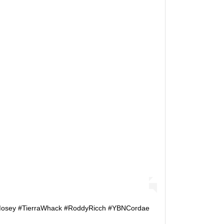
osey #TierraWhack #RoddyRicch #YBNCordae