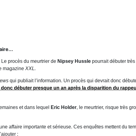
ire...
Le procès du meurtrier de
Nipsey Hussle
pourrait débuter trè
 le magazine
XXL.
News
qui publiait l’information. Un procès qui devrait donc débute
 donc débuter presque un an après la disparition du rappeu
 semaines et dans lequel
Eric Holder
, le meurtrier, risque très gr
ne affaire importante et sérieuse. Ces enquêtes mettent du temp
ajouter :