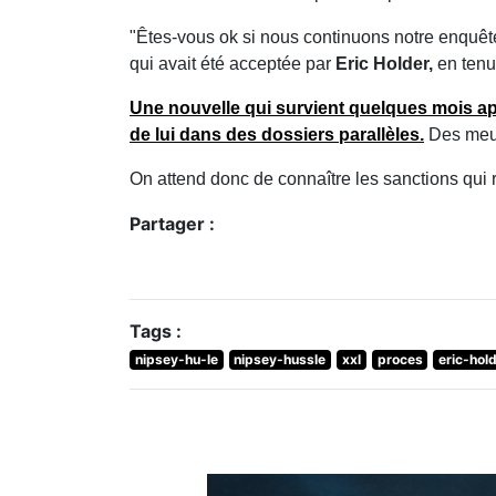
"Êtes-vous ok si nous continuons notre enquête,
qui avait été acceptée par
Eric Holder,
en tenu
Une nouvelle qui survient quelques mois apr
de lui dans des dossiers parallèles.
Des meur
On attend donc de connaître les sanctions qui r
Partager :
Tags :
nipsey-hu-le
nipsey-hussle
xxl
proces
eric-hol