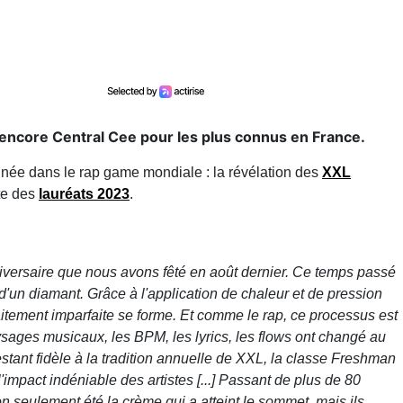
encore Central Cee pour les plus connus en France.
nnée dans le rap game mondiale : la révélation des
XXL
ste des
lauréats 2023
.
nniversaire que nous avons fêté en août dernier. Ce temps passé
'un diamant. Grâce à l'application de chaleur et de pression
itement imparfaite se forme. Et comme le rap, ce processus est
ysages musicaux, les BPM, les lyrics, les flows ont changé au
stant fidèle à la tradition annuelle de XXL, la classe Freshman
'impact indéniable des artistes [...] Passant de plus de 80
on seulement été la crème qui a atteint le sommet, mais ils