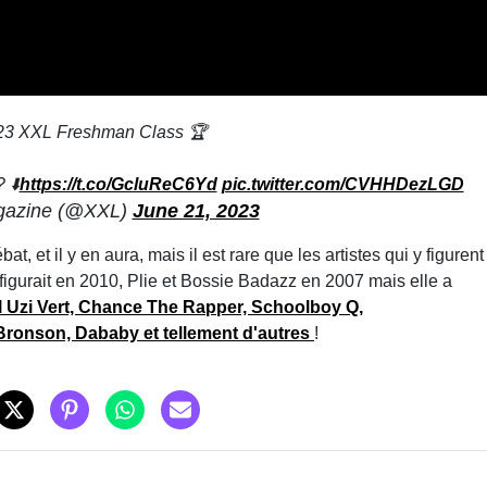
23 XXL Freshman Class 🏆
 ⬇️
https://t.co/GcluReC6Yd
pic.twitter.com/CVHHDezLGD
azine (@XXL)
June 21, 2023
t, et il y en aura, mais il est rare que les artistes qui y figurent
 figurait en 2010, Plie et Bossie Badazz en 2007 mais elle a
il Uzi Vert, Chance The Rapper, Schoolboy Q,
Bronson, Dababy et tellement d'autres
!