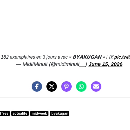
82 exemplaires en 3 jours avec « 𝗕𝗬𝗔𝗞𝗨𝗚𝗔𝗡 » ! 👏
pic.tw
— Midi/Minuit (@midiminuit__)
June 15, 2026
iffres
actualite
midweek
byakugan