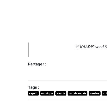
🚨 KAARIS vend 6 1
Partager :
Tags :
rap-fr
musique
kaaris
rap-francais
ventes
ch