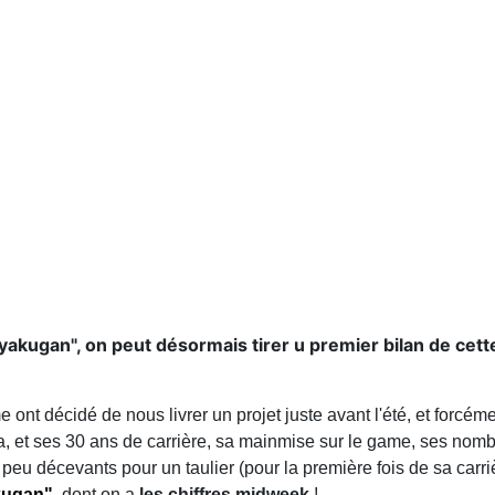
Byakugan", on peut désormais tirer u premier bilan de cett
ont décidé de nous livrer un projet juste avant l'été, et forcémen
a, et ses 30 ans de carrière, sa mainmise sur le game, ses nomb
 peu décevants pour un taulier (pour la première fois de sa carriè
kugan"
, dont on a
les chiffres midweek
!