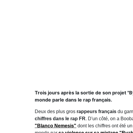
Trois jours après la sortie de son projet "
monde parle dans le rap français.
Deux des plus gros
rappeurs français
du game 
chiffres dans le rap FR
. D'un côté, on a Boob
"Blanco Nemesis"
dont les chiffres ont été un
monde par
sa violence sur sa mixtape "Bya