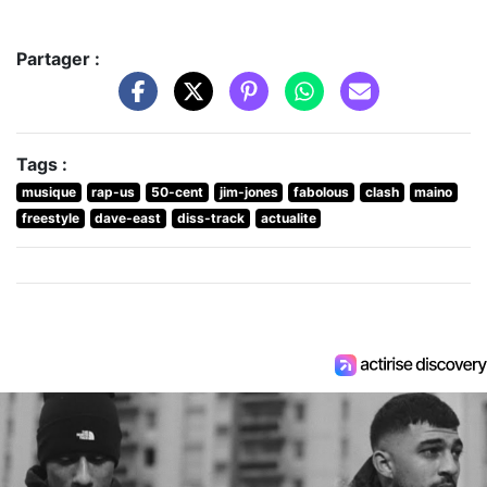
Partager :
Tags :
musique
rap-us
50-cent
jim-jones
fabolous
clash
maino
freestyle
dave-east
diss-track
actualite