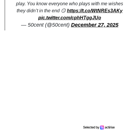
play. You know everyone who plays with me wishes
they didn’t in the end 😏
https://t.co/WtNREs3AKy
pic.twitter.com/cphHTggJUo
— 50cent (@50cent)
December 27, 2025