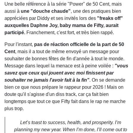
Une belle référence à la série "Power" de 50 Cent, mais
aussi à
une "douche chaude"
, une des pratiques bien
appréciées par Diddy et ses invités lors des
"freaks off"
auxquelles Daphne Joy, baby mama de Fifty, aurait
participé.
Franchement, c'est fort, et très bien rappé.
Pour l'instant,
pas de réaction officielle de la part de 50
Cent
, mais il a tout de même envoyé un message pour
souhaiter de bonnes fêtes de fin d'année à tout le monde.
Message dans lequel la menace est à peine voilée :
"vous
savez que ceux qui jouent avec moi finissent par
souhaiter ne jamais l'avoir fait à la fin"
. On se demande
bien ce que nous prépare le rappeur pour 2026 ! Mais on
doute qu'il s'agisse d'un diss track, car ça fait bien
longtemps que tout ce que Fifty fait dans le rap ne marche
plus trop.
Let’s toast to success, health, and prosperity. I’m
planning my new year. When I’m done, I’ll come out to