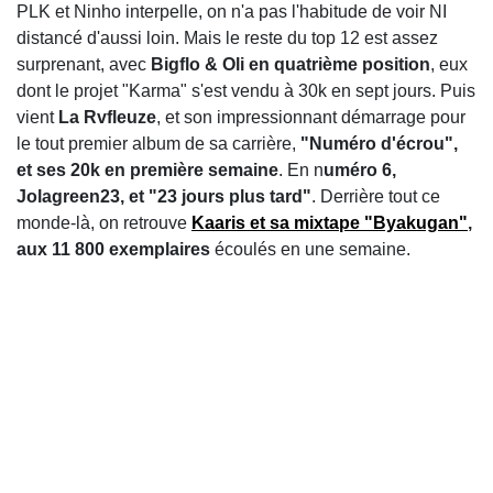
PLK et Ninho interpelle, on n'a pas l'habitude de voir NI
distancé d'aussi loin. Mais le reste du top 12 est assez
surprenant, avec
Bigflo & Oli en quatrième position
, eux
dont le projet "Karma" s'est vendu à 30k en sept jours. Puis
vient
La Rvfleuze
, et son impressionnant démarrage pour
le tout premier album de sa carrière,
"Numéro d'écrou",
et ses 20k en première semaine
. En n
uméro 6,
Jolagreen23, et "23 jours plus tard"
. Derrière tout ce
monde-là, on retrouve
Kaaris et sa mixtape "Byakugan"
,
aux 11 800 exemplaires
écoulés en une semaine.