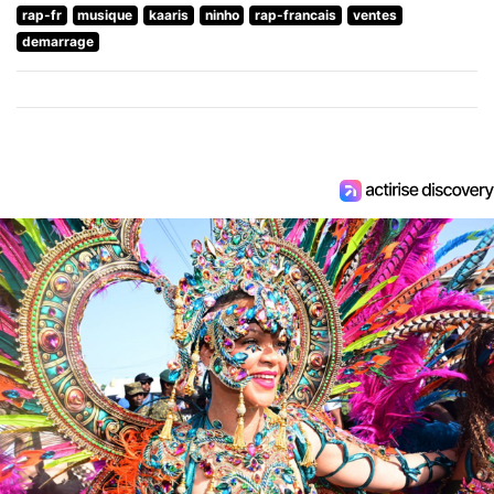
rap-fr
musique
kaaris
ninho
rap-francais
ventes
demarrage