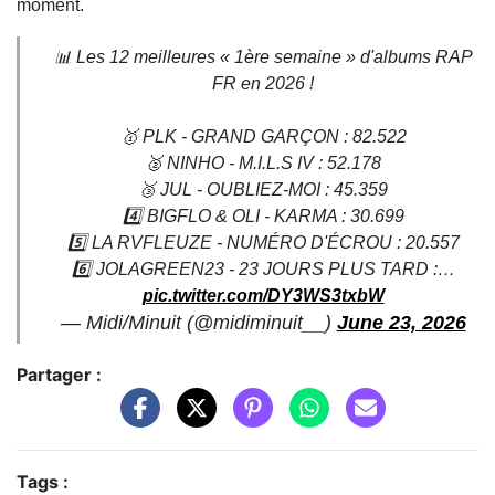
moment.
📊 Les 12 meilleures « 1ère semaine » d'albums RAP
FR en 2026 !
🥇 PLK - GRAND GARÇON : 82.522
🥈 NINHO - M.I.L.S IV : 52.178
🥉 JUL - OUBLIEZ-MOI : 45.359
4️⃣ BIGFLO & OLI - KARMA : 30.699
5️⃣ LA RVFLEUZE - NUMÉRO D'ÉCROU : 20.557
6️⃣ JOLAGREEN23 - 23 JOURS PLUS TARD :…
pic.twitter.com/DY3WS3txbW
— Midi/Minuit (@midiminuit__)
June 23, 2026
Partager :
Tags :