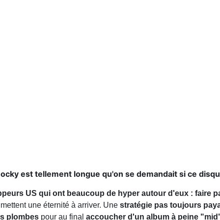
cky est tellement longue qu'on se demandait si ce disque 
ppeurs US qui ont beaucoup de hyper autour d'eux : faire pa
mettent une éternité à arriver. Une
stratégie pas toujours pay
des plombes
pour au final
accoucher d'un album à peine "mid"