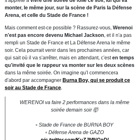
s'apprête à
vivre une soirée de folie ce soir, lui qui va
monter, le même jour, sur la scène de Paris la Défense
Arena, et celle du Stade de France !
Mais comment est-ce possible ? Rassurez-vous,
Werenoi
n'est pas encore devenu Michael Jackson
, et il n'a pas
rempli un Stade de France et La Défense Arena le même
soir. Cela pourrait venir dans les prochaines années, car
qui sait où il va s'arrêter, mais en attendant, c'est
en temps
qu'invité que le rappeur va monter sur les deux scènes
dans la même soirée. On imagine qu'l commencera
d'abord par accompagner
Burna Boy, qui se produit ce
soir au Stade de France
.
WERENOI va faire 2 performances dans la même
soirée demain soir 🤯
▫️ Stade de France de BURNA BOY
▫️ Défense Arena de GAZO
pic.twitter.com/KuZJMNGpDl