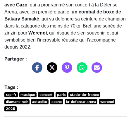
avec
Gazo
, qui a programmé son concert à la Défense
Arena, avec, en première partie,
un combat de boxe de
Bakary Samaké
, qui va défendre sa ceinture de champion
dans la catégorie des moins de 70kg. Bref, une soirée de
zinzin pour
Werenoi
, qui risque de s'en souvenir, et qui
symbolise bien l'incroyable réussite qui l'accompagne
depuis 2022.
Partager :
Tags :
rap-fr
musique
concert
paris
stade-de-france
diamant-noir
actualite
scene
la-defense-arena
werenoi
2025