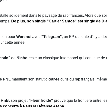
stalle solidement dans le paysage du rap français. Alors que son a
 temps.
De plus, son single "Cartier Santos" est single de Di
ition pour
Werenoi
avec
"Telegram"
, un EP qui date d'il y a d
eur cette année.
estin"
de
Ninho
reste un classique intemporel qui continue de 
e
PNL
maintient son statut d’œuvre culte du rap français, même
u
RnB
, son projet
"Fleur froide"
prouve que la frontière entre l
s concerts à Paris la Défense Arena.