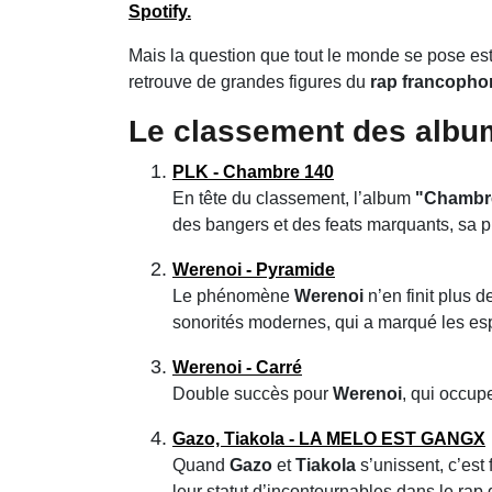
Spotify.
Mais la question que tout le monde se pose est
retrouve de grandes figures du
rap francopho
Le classement des album
PLK - Chambre 140
En tête du classement, l’album
"Chambr
des bangers et des feats marquants, sa pr
Werenoi - Pyramide
Le phénomène
Werenoi
n’en finit plus 
sonorités modernes, qui a marqué les esp
Werenoi - Carré
Double succès pour
Werenoi
, qui occup
Gazo, Tiakola - LA MELO EST GANGX
Quand
Gazo
et
Tiakola
s’unissent, c’est
leur statut d’incontournables dans le rap