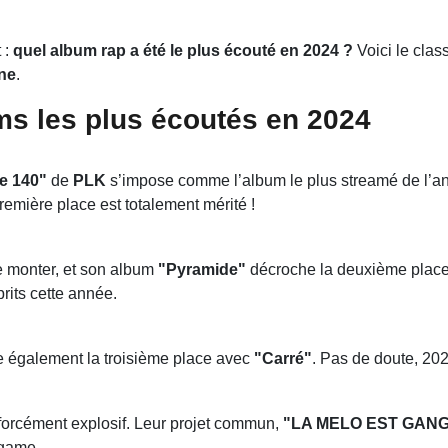
 :
quel album rap a été le plus écouté en 2024 ?
Voici le clas
ne
.
s les plus écoutés en 2024
e 140"
de
PLK
s’impose comme l’album le plus streamé de l’ann
emière place est totalement mérité !
de monter, et son album
"Pyramide"
décroche la deuxième place. 
rits cette année.
e également la troisième place avec
"Carré"
. Pas de doute, 202
 forcément explosif. Leur projet commun,
"LA MELO EST GAN
 game.