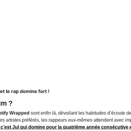
t le rap domine fort !
um ?
tify Wrapped
sont enfin là, dévoilant les habitudes d’écoute d
urs artistes préférés, les rappeurs eux-mêmes attendent avec i
 c’est
Jul
qui domine pour la
quatrième année consécutive
e