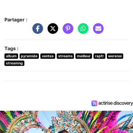
Partager :
Tags :
album
pyramide
ventes
streams
meilleur
rapfr
werenoi
streamng