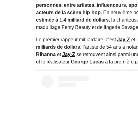
personnes, entre artistes, influenceurs, sp
acteurs de la scène hip-hop.
En neuvième pos
estimée à 1,4 milliard de dollars
, la chanteus
maquillage Fenty Beauty et de lingerie Savag
Le premier rappeur milliardaire, c’est
Jay-Z
et 
milliards de dollars
, l’artiste de 54 ans a n
Rihanna
et
Jay-Z
se retrouvent ainsi parmi une
et le réalisateur
George Lucas
à la première p