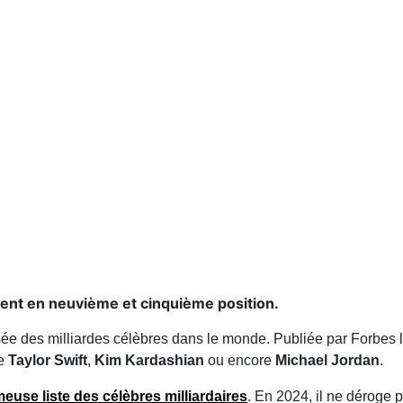
ment en neuvième et cinquième position.
risée des milliardes célèbres dans le monde. Publiée par Forbes le
de
Taylor Swift
,
Kim Kardashian
ou encore
Michael Jordan
.
euse liste des célèbres milliardaires
. En 2024, il ne déroge p