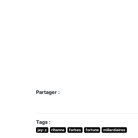
Partager :
Tags :
jay-z
rihanna
forbes
fortune
millardiaires