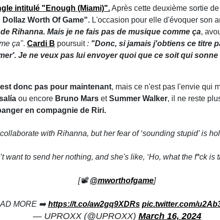
gle intitulé "Enough (Miami)".
Après cette deuxième sortie de
on Dollaz Worth Of Game".
L'occasion pour elle d'évoquer son 
 de Rihanna. Mais je ne fais pas de musique comme ça
, avo
mme ça"
.
Cardi B
poursuit
:
"Donc, si jamais j'obtiens ce titre p
'aimer'. Je ne veux pas lui envoyer quoi que ce soit qui sonne
est donc pas pour maintenant
, mais ce n'est pas l'envie qui
alía
ou encore
Bruno Mars
et
Summer Walker
, il ne reste pl
 banger en compagnie de Riri.
collaborate with Rihanna, but her fear of ‘sounding stupid’ is ho
’t want to send her nothing, and she's like, ‘Ho, what the f*ck is t
[📽️
@mworthofgame
]
AD MORE ➡️
https://t.co/aw2gq9XDRs
pic.twitter.com/u2A
— UPROXX (@UPROXX)
March 16, 2024