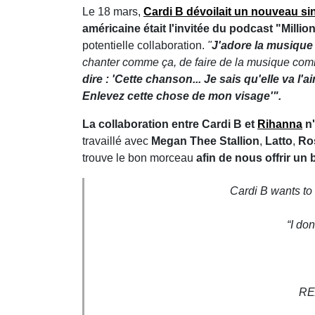
Le 18 mars,
Cardi B
dévoilait un nouveau sin
américaine était l'invitée du podcast "Milli
potentielle collaboration.
"
J'adore la musique
chanter comme ça, de faire de la musique co
dire : 'Cette chanson... Je sais qu'elle va l
Enlevez cette chose de mon visage'".
La collaboration entre Cardi B et
Rihanna
n'
travaillé avec
Megan Thee Stallion
,
Latto
,
Ros
trouve le bon morceau
afin de nous offrir un
Cardi B wants to 
“I don
RE