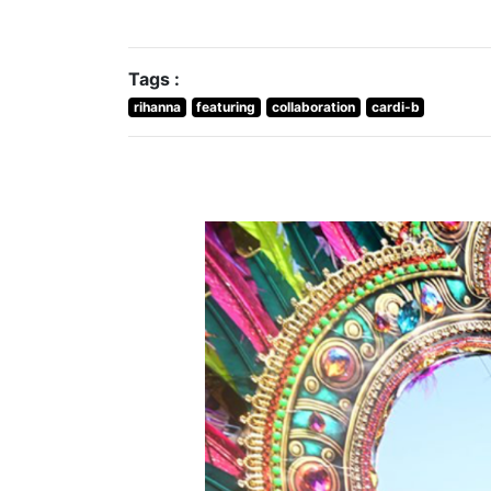
Tags :
rihanna
featuring
collaboration
cardi-b