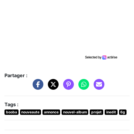
Partager :
Tags :
booba
nouveaute
annonce
nouvel-album
projet
inedit
6g