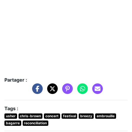
Partager :
Tags :
usher
chris-brown
concert
festival
breezy
embrouille
bagarre
reconciliation