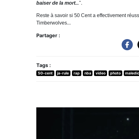
baiser de la mort..
.
".
Reste à savoir si 50 Cent a effectivement réuss
Timberwolves...
Partager :
Tags :
50-cent
ja-rule
rap
nba
video
photo
maledic