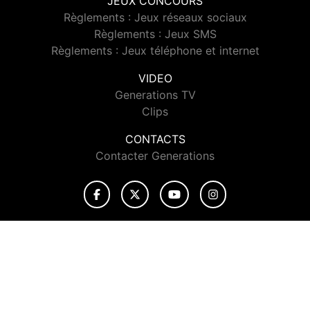
JEUX CONCOURS
Règlements : Jeux réseaux sociaux
Règlements : Jeux SMS
Règlements : Jeux téléphone et internet
VIDEO
Generations TV
Clips
CONTACTS
Contacter Generations
© 2026 Generations Tous droits réservés.
Signaler un contenu
-
Mentions légales
-
Politique de cookies
-
Contact