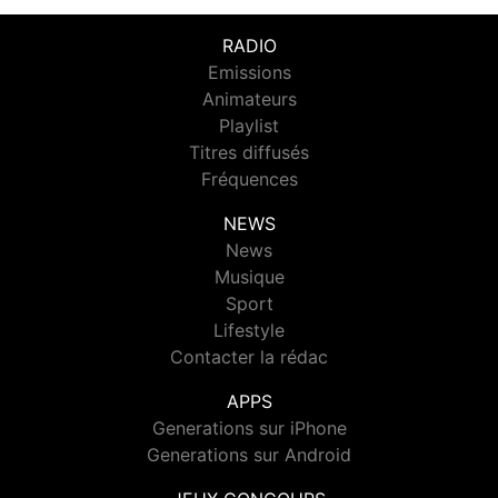
RADIO
Emissions
Animateurs
Playlist
Titres diffusés
Fréquences
NEWS
News
Musique
Sport
Lifestyle
Contacter la rédac
APPS
Generations sur iPhone
Generations sur Android