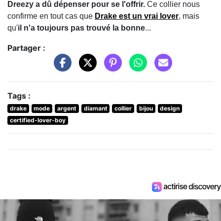
Dreezy a dû dépenser pour se l'offrir.
Ce collier nous
confirme en tout cas que
Drake
est un vrai lover
, mais
qu'
il n'a toujours pas trouvé la bonne
...
Partager :
Tags :
drake
mode
argent
diamant
collier
bijou
design
certified-lover-boy