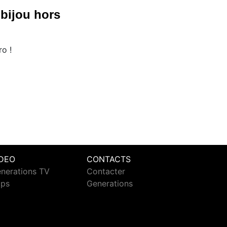
 bijou hors
ro !
IDEO
CONTACTS
nerations TV
Contacter
ips
Generations