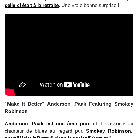
celle-ci était à la retraite
. Une vraie bonne surprise !
“Make It Better” Anderson .Paak Featuring Smokey
Robinson
Anderson .Paak
est une âme pure
et il s’associe au
chanteur de blues au regard pur,
Smokey Robinson
,