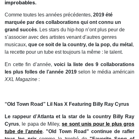
improbables.
Comme toutes les années précédentes,
2019 été
marquée par des collaborations qui ont connu un
grand succès
. Les stars du hip-hop n’ont plus peur de
s’associer avec des artistes venant d’autres genres
musicaux,
que ce soit de la country, de la pop, du métal
,
la recette pour un tube est toujours la même : le talent.
En cette fin d’année,
voici la liste des 9 collaborations
les plus folles de l’année 2019
selon le média américain
XXL Magazine
:
“Old Town Road” Lil Nas X Featuring Billy Ray Cyrus
Le rappeur d’Atlanta et la star de la country Billy Ray
Cyrus
, le papa de Miley,
se sont unis pour le plus gros
tube de l’année
.
"Old Town Road" continue de rafler
tous les prix
comme le trophé de
"Favorite Song of