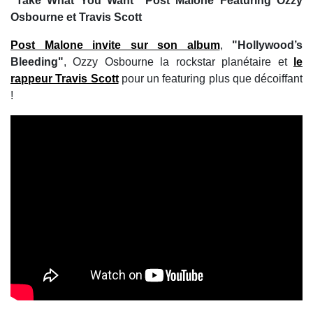
“Take What You Want” Post Malone Featuring Ozzy
Osbourne et Travis Scott
Post Malone invite sur son album
,
"Hollywood’s
Bleeding"
, Ozzy Osbourne la rockstar planétaire et
le
rappeur Travis Scott
pour un featuring plus que décoiffant
!