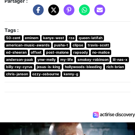
Partager :
Tags :
50-cent
eminem
kanye-west
rza
queen-latifah
american-music-awards
pusha-t
clipse
travis-scott
ed-sheeran
offset
post-malone
rapsody
no-malice
anderson-paak
ynw-melly
my-life
smokey-robinson
lil-nas-x
billy-ray-cyrus
jesus-is-king
hollywoods-bleeding
rich-brian
chris-janson
ozzy-osbourne
kenny-g