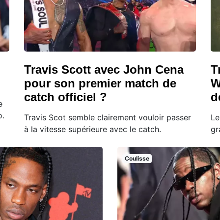
Travis Scott avec John Cena
T
pour son premier match de
W
catch officiel ?
d
e
o.
Travis Scot semble clairement vouloir passer
Le
à la vitesse supérieure avec le catch.
gr
Coulisse