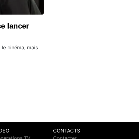
se lancer
t le cinéma, mais
IDEO
CONTACTS
nerations TV
Contacter