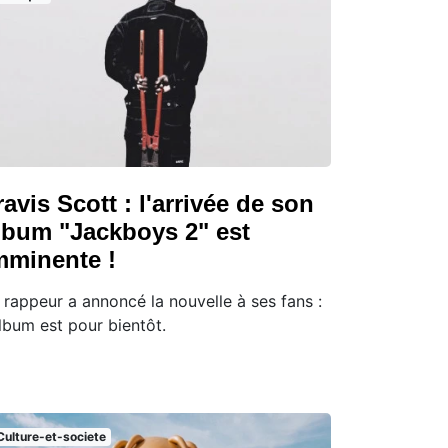
ravis Scott : l'arrivée de son
lbum "Jackboys 2" est
mminente !
 rappeur a annoncé la nouvelle à ses fans :
album est pour bientôt.
Culture-et-societe