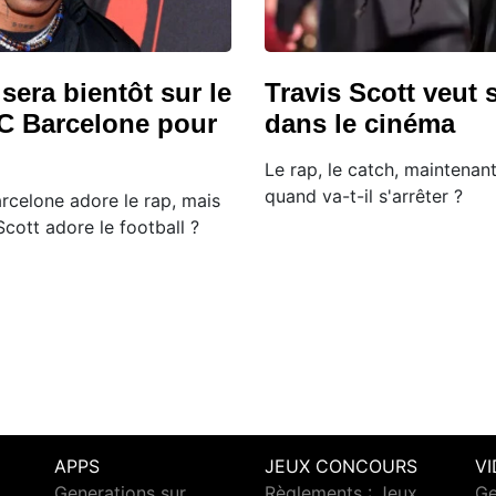
 sera bientôt sur le
Travis Scott veut 
FC Barcelone pour
dans le cinéma
Le rap, le catch, maintenan
quand va-t-il s'arrêter ?
arcelone adore le rap, mais
Scott adore le football ?
APPS
JEUX CONCOURS
V
Generations sur
Règlements : Jeux
Ge