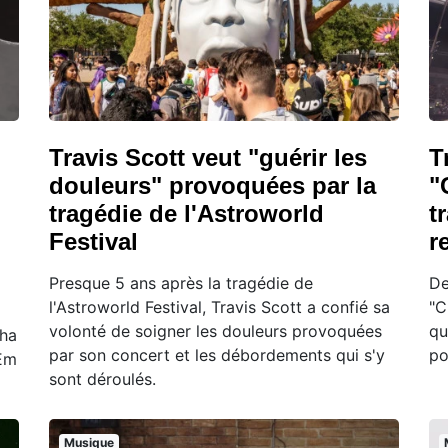
Travis Scott veut "guérir les
T
douleurs" provoquées par la
"
tragédie de l'Astroworld
t
Festival
r
Presque 5 ans après la tragédie de
De
l'Astroworld Festival, Travis Scott a confié sa
"C
volonté de soigner les douleurs provoquées
qu
sha
par son concert et les débordements qui s'y
po
 Em
sont déroulés.
Musique