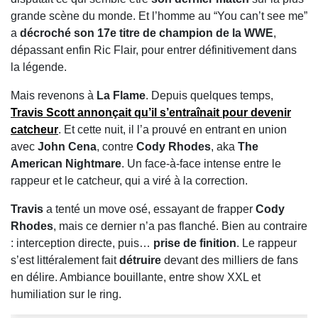
grande scène du monde. Et l’homme au “You can’t see me”
a
décroché son 17e titre de champion de la WWE
,
dépassant enfin Ric Flair, pour entrer définitivement dans
la légende.
Mais revenons à
La Flame
. Depuis quelques temps,
Travis Scott
annonçait qu’il s’entraînait pour devenir
catcheur
. Et cette nuit, il l’a prouvé en entrant en union
avec
John Cena
, contre
Cody Rhodes
, aka
The
American Nightmare
. Un face-à-face intense entre le
rappeur et le catcheur, qui a viré à la correction.
Travis
a tenté un move osé, essayant de frapper
Cody
Rhodes
, mais ce dernier n’a pas flanché. Bien au contraire
: interception directe, puis…
prise de finition
. Le rappeur
s’est littéralement fait
détruire
devant des milliers de fans
en délire. Ambiance bouillante, entre show XXL et
humiliation sur le ring.