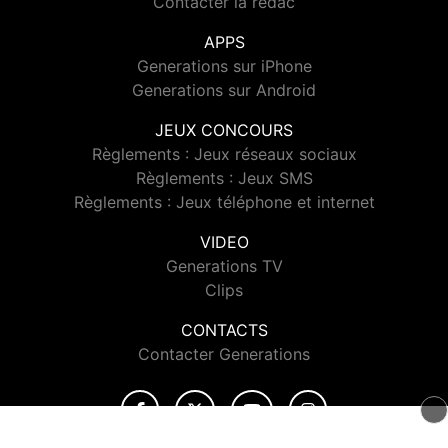
Contacter la rédac
APPS
Generations sur iPhone
Generations sur Android
JEUX CONCOURS
Règlements : Jeux réseaux sociaux
Règlements : Jeux SMS
Règlements : Jeux téléphone et internet
VIDEO
Generations TV
Clips
CONTACTS
Contacter Generations