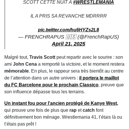
SCOTT CETTE NUIT À
#WRESTLEMANIA
IL A PRIS SA REVANCHE MDRRRR
pic.twitter.com/hu6HYZs2L8
— FRENCHRAPUS 🇺🇸 (@FrenchRapUS)
April 21, 2025
Malgré tout,
Travis Scott
peut repartir avec le sourire : son
ami
John Cena
a remporté la victoire, et le moment restera
mémorable
. En plus, le rappeur sera très bientôt au centre
de l’attention dans un autre univers :
il portera le
maillot
du FC Barcelone
pour le prochain
Classico
, preuve que
son influence dépasse tous les terrains.
Un instant fou pour l'ancien protégé de
Kanye West
,
qui prouve une fois de plus que
rap
et
catch
font
définitivement bon ménage. Wrestlemania 41, t’étais là ou
t’étais pas prêt !