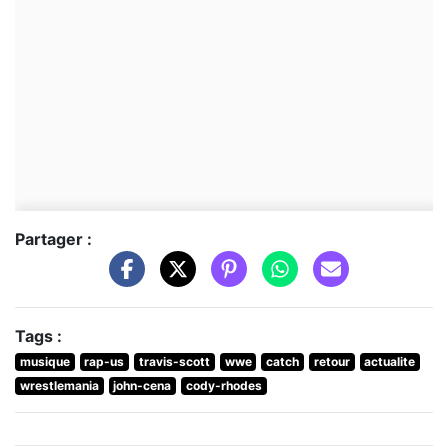
Partager :
Tags :
musique
rap-us
travis-scott
wwe
catch
retour
actualite
wrestlemania
john-cena
cody-rhodes