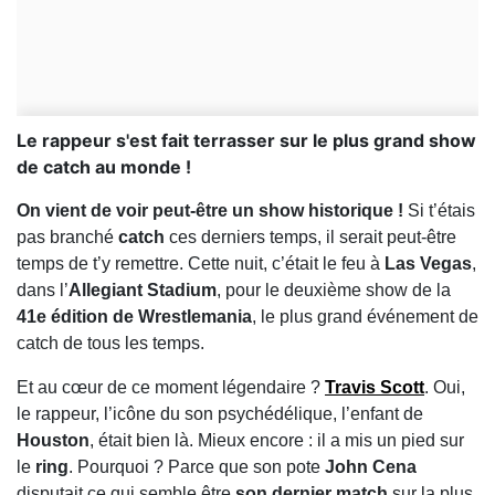
Le rappeur s'est fait terrasser sur le plus grand show
de catch au monde !
On vient de voir peut-être un show historique !
Si t’étais
pas branché
catch
ces derniers temps, il serait peut-être
temps de t’y remettre. Cette nuit, c’était le feu à
Las Vegas
,
dans l’
Allegiant Stadium
, pour le deuxième show de la
41e édition de Wrestlemania
, le plus grand événement de
catch de tous les temps.
Et au cœur de ce moment légendaire ?
Travis Scott
. Oui,
le rappeur, l’icône du son psychédélique, l’enfant de
Houston
, était bien là. Mieux encore : il a mis un pied sur
le
ring
. Pourquoi ? Parce que son pote
John Cena
disputait ce qui semble être
son dernier match
sur la plus