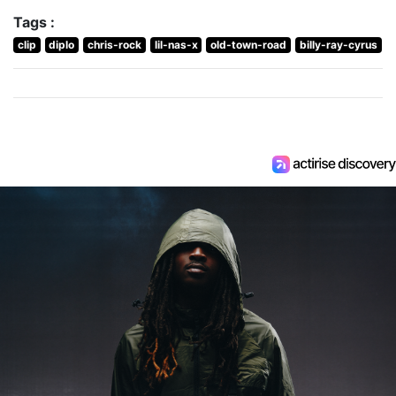
Tags :
clip
diplo
chris-rock
lil-nas-x
old-town-road
billy-ray-cyrus