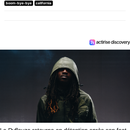
boom-bye-bye
california