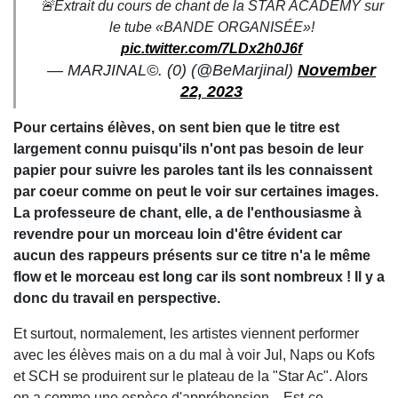
🚨Extrait du cours de chant de la STAR ACADEMY sur
le tube «BANDE ORGANISÉE»!
pic.twitter.com/7LDx2h0J6f
— MARJINAL©️. (0) (@BeMarjinal)
November
22, 2023
Pour certains élèves, on sent bien que le titre est
largement connu puisqu'ils n'ont pas besoin de leur
papier pour suivre les paroles tant ils les connaissent
par coeur comme on peut le voir sur certaines images.
La
professeure
de chant, elle, a de l'enthousiasme à
revendre pour un morceau loin d'être évident car
aucun des rappeurs présents sur ce titre n'a le même
flow et le morceau est long car ils sont nombreux ! Il y a
donc du travail en perspective.
Et surtout, normalement, les artistes viennent performer
avec les élèves mais on a du mal à voir Jul, Naps ou Kofs
et SCH se produirent sur le plateau de la "Star Ac". Alors
on a comme une espèce d'appréhension... Est-ce