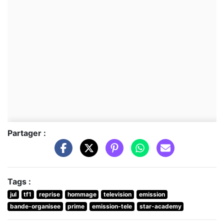
Partager :
Tags :
jul
tf1
reprise
hommage
television
emission
bande-organisee
prime
emission-tele
star-academy