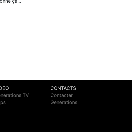
onne ça...
IDEO
CONTACTS
nerations TV
Contacter
ips
Generations