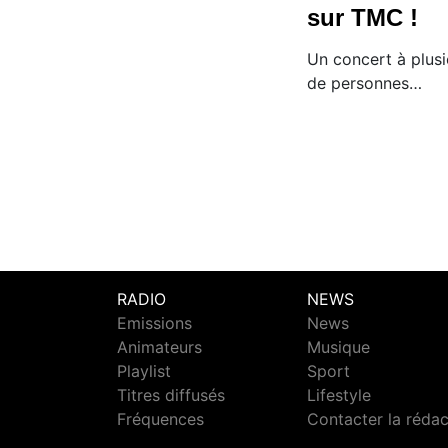
sur TMC !
Un concert à plusi
de personnes…
RADIO
NEWS
Emissions
News
Animateurs
Musique
Playlist
Sport
Titres diffusés
Lifestyle
Fréquences
Contacter la réda