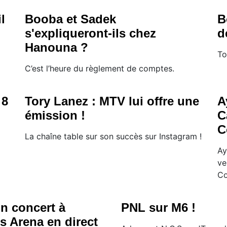
l
Booba et Sadek
B
s'expliqueront-ils chez
d
Hanouna ?
To
C’est l’heure du règlement de comptes.
 8
Tory Lanez : MTV lui offre une
A
émission !
C
C
La chaîne table sur son succès sur Instagram !
Ay
ve
Co
n concert à
PNL sur M6 !
s Arena en direct