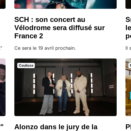
SCH : son concert au
S
Vélodrome sera diffusé sur
l
France 2
p
"
Ce sera le 19 avril prochain.
Il
Coulisse
y"
Alonzo dans le jury de la
P