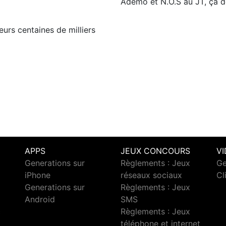
Ademo et N.O.S au JT, ça d
eurs centaines de milliers
APPS
JEUX CONCOURS
V
Generations sur
Règlements : Jeux
Ge
iPhone
réseaux sociaux
Cl
Generations sur
Règlements : Jeux
Android
SMS
c
Règlements : Jeux
téléphone et internet