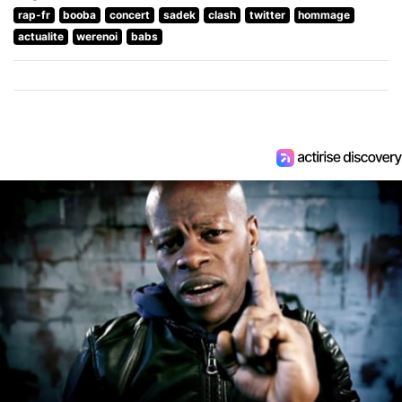
rap-fr
booba
concert
sadek
clash
twitter
hommage
actualite
werenoi
babs