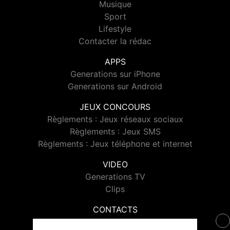
Musique
Sport
Lifestyle
Contacter la rédac
APPS
Generations sur iPhone
Generations sur Android
JEUX CONCOURS
Règlements : Jeux réseaux sociaux
Règlements : Jeux SMS
Règlements : Jeux téléphone et internet
VIDEO
Generations TV
Clips
CONTACTS
Contacter Generations