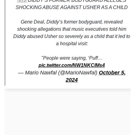
🇺🇸 DIDDY’S FORMER BODYGUARD ALLEGES
SHOCKING ABUSE AGAINST USHER AS A CHILD
Gene Deal, Diddy’s former bodyguard, revealed
shocking allegations that music executives told him
Diddy abused Usher so severely as a child that it led to
a hospital visit:
"People were saying, ‘Puff…
pic.twitter.com/NW1NKClMs4
— Mario Nawfal (@MarioNawfal)
October 5,
2024