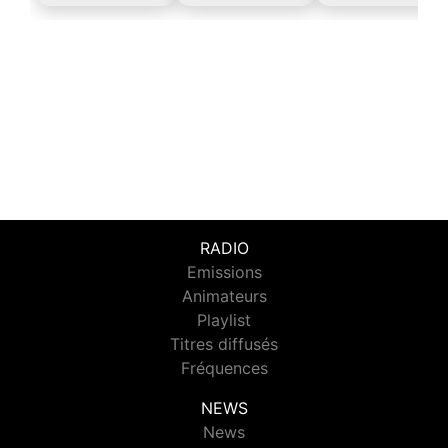
RADIO
Emissions
Animateurs
Playlist
Titres diffusés
Fréquences
NEWS
News