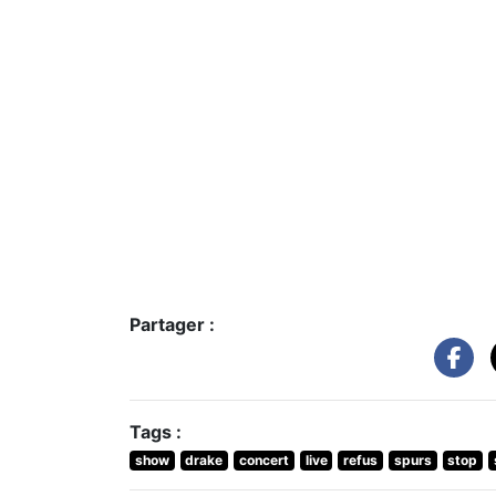
Partager :
Tags :
show
drake
concert
live
refus
spurs
stop