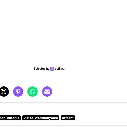
san-antonio
victor-wembanyama
affront