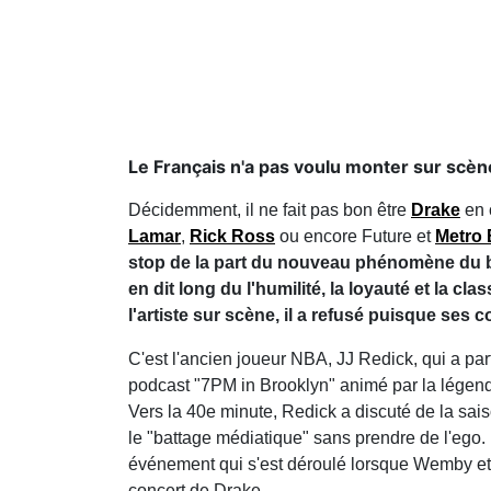
Le Français n'a pas voulu monter sur scèn
Décidemment, il ne fait pas bon être
Drake
en 
Lamar
,
Rick Ross
ou encore Future et
Metro
stop de la part du nouveau phénomène du 
en dit long du l'humilité, la loyauté et la cl
l'artiste sur scène, il a refusé puisque ses
C'est l'ancien joueur NBA, JJ Redick, qui a part
podcast "7PM in Brooklyn" animé par la légen
Vers la 40e minute, Redick a discuté de la sai
le "battage médiatique" sans prendre de l'ego. I
événement qui s'est déroulé lorsque Wemby et
concert de Drake.