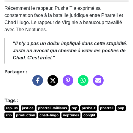
Récemment le rappeur, Pusha T a exprimé sa
consternation face à la bataille juridique entre Pharrell et
Chad Hugo. Le rappeur de Virginie a beaucoup travaillé
avec The Neptunes.
"Il n'y a pas un dollar impliqué dans cette stupidité.
Juste un avocat qui cherche à vider les poches de
Chad. C'est irréel."
Partager :
Tags :
rap-us
justice
pharrell-williams
rap
pusha-t
pharrell
pop
rnb
production
chad-hugo
neptunes
conglit