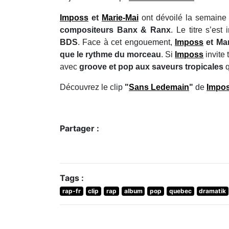
Imposs
et
Marie-Mai
ont dévoilé la semaine
compositeurs Banx & Ranx
. Le titre s’es
BDS
. Face à cet engouement,
Imposs
et Mar
que le rythme du morceau
. Si
Imposs
invite
avec
groove et pop aux saveurs tropicales
Découvrez le clip
"
Sans Ledemain
"
de
Impo
Partager :
Tags :
rap-fr
clip
rap
album
pop
quebec
dramatik