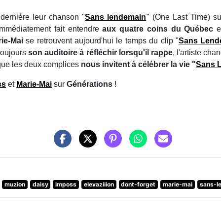
 dernière leur chanson "
Sans lendemain
" (One Last Time) s
t immédiatement fait entendre
aux quatre coins du Québec
et
ie-Mai
se retrouvent aujourd'hui le temps du clip "
Sans Lend
 toujours
son auditoire à réfléchir lorsqu'il rappe
, l'artiste ch
que les deux complices
nous invitent à célébrer la vie "
Sans 
ss
et
Marie-Mai
sur
Générations
!
muzion
daisy
imposs
elevaziiion
dont-forget
marie-mai
sans-l