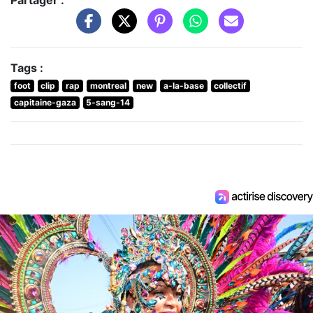
Partager :
Tags :
foot
clip
rap
montreal
new
a-la-base
collectif
capitaine-gaza
5-sang-14