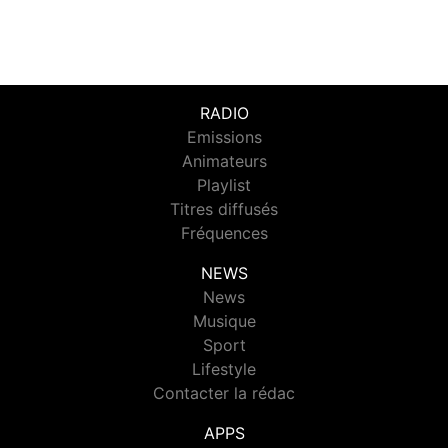
RADIO
Emissions
Animateurs
Playlist
Titres diffusés
Fréquences
NEWS
News
Musique
Sport
Lifestyle
Contacter la rédac
APPS