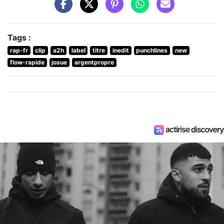
Tags :
rap-fr
clip
a2h
label
titre
inedit
punchlines
new
flow-rapide
josue
argentpropre