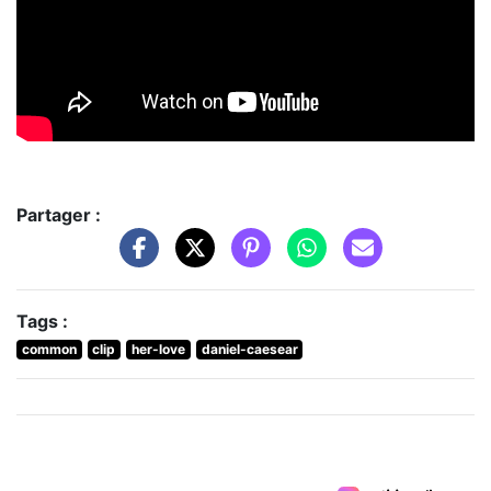
Partager :
Tags :
common
clip
her-love
daniel-caesear