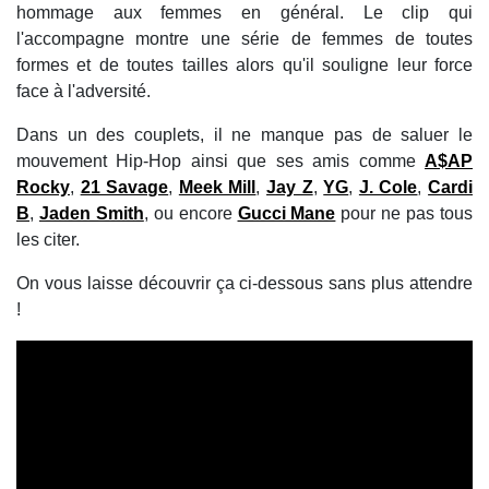
hommage aux femmes en général. Le clip qui
l'accompagne montre une série de femmes de toutes
formes et de toutes tailles alors qu'il souligne leur force
face à l'adversité.
Dans un des couplets, il ne manque pas de saluer le
mouvement Hip-Hop ainsi que ses amis comme
A$AP
Rocky
,
21 Savage
,
Meek Mill
,
Jay Z
,
YG
,
J. Cole
,
Cardi
B
,
Jaden Smith
, ou encore
Gucci Mane
pour ne pas tous
les citer.
On vous laisse découvrir ça ci-dessous sans plus attendre
!