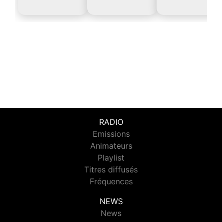
RADIO
Emissions
Animateurs
Playlist
Titres diffusés
Fréquences
NEWS
News