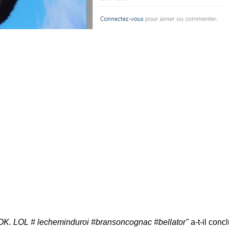
 ? OK. LOL # lecheminduroi #bransoncognac
#bellator"
a-t-il conc