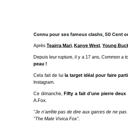
Connu pour ses fameux clashs, 50 Cent ou
Après
Teairra Mari
,
Kanye West
,
Young Buc
Depuis leur rupture, il y a 17 ans, Common a t
peau !
Cela fait de lui
la target idéal pour faire pa
Instagram.
Ce dimanche,
Fifty a fait d’une pierre de
A.Fox.
"Je n’arrête pas de dire aux garces de ne pas
"The Male Vivica Fox"
.