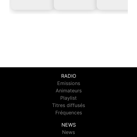
RADIO
Emissions
Animateurs
Playlist
Titres diffusés
Fréquences
NEWS
News