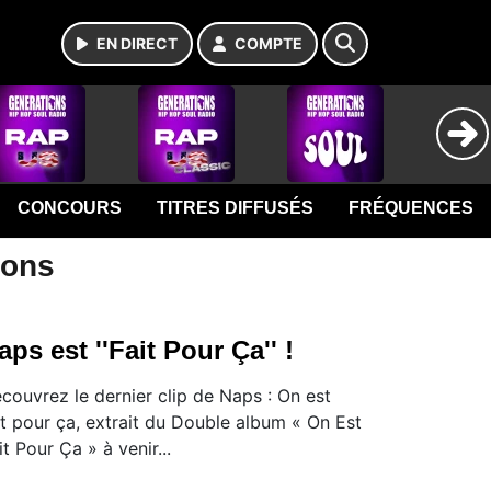
EN DIRECT
COMPTE
CONCOURS
TITRES DIFFUSÉS
FRÉQUENCES
ions
aps est ''Fait Pour Ça'' !
couvrez le dernier clip de Naps : On est
it pour ça, extrait du Double album « On Est
it Pour Ça » à venir...