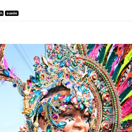
ch
suede