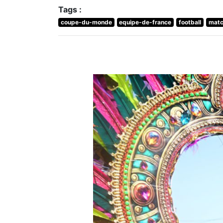
Tags :
coupe-du-monde
equipe-de-france
football
mat