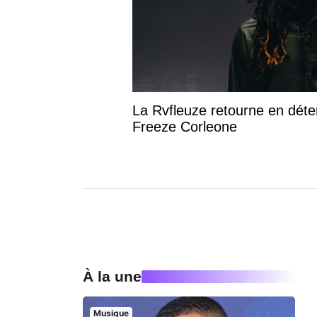
La Rvfleuze retourne en déte
Freeze Corleone
À la une
Musique