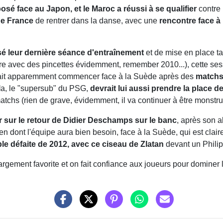
osé face au Japon, et le Maroc a réussi à se qualifier
contre 
de France
de rentrer dans la danse, avec une
rencontre face à
isé leur dernière séance d'entraînement
et de mise en place ta
re avec des pincettes évidemment, remember 2010...), cette ses
rait apparemment commencer face à la Suède après des
matchs
l
a, le "supersub" du PSG,
devrait lui aussi prendre la place de
 matchs (rien de grave, évidemment, il va continuer à être monst
 sur le retour de Didier Deschamps sur le banc
, après son a
ien dont l'équipe aura bien besoin, face à la Suède, qui est cla
ble défaite de 2012, avec ce ciseau de Zlatan
devant un Phili
argement favorite et on fait confiance aux joueurs pour dominer l