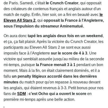
de Paris. Samedi, c'était
le Crunch Creator
, qui opposait
des créateurs de contenus français et anglais autour d'un
match de rugby. Enfin, hier soir, on a fini en beauté avec
le
Eleven All Stars 2
, qui
opposait la France à l'Angleterre,
sous l'impulsion du streameur Aminematué.
On aura donc
tapé les anglais deux fois en un weekend
,
et ça, ça fait plaisir. Après la victoire du Crunch Creator, les
participants au Eleven All Stars 2 se sont eux aussi
imposés face à l'Angleterre
sur le score de 4 à 3
. Une
victoire qui semblait assurée jusqu'au milieu de la seconde
mi-temps, puisque
la France menait 3 à 1
pendant un bon
moment. Mais à la fin, on était clairement dominés, et il a
fallu
un penalty litigieux accordé dans les dernières
minutes
du match pour qu'on repasse à nouveau devant
les anglais, qui étaient revenus à 3-3. Petit bonus pour nos
fans de
SDM
:
c'est Ocho qui a ouvert le score
en
première mi-temps après une belle action.