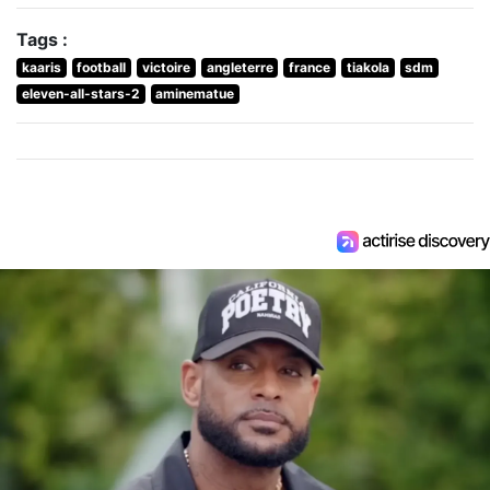
Tags :
kaaris
football
victoire
angleterre
france
tiakola
sdm
eleven-all-stars-2
aminematue