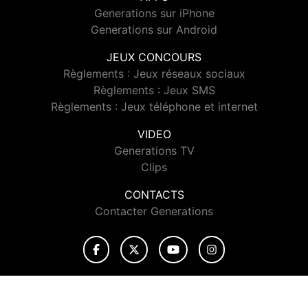
Generations sur iPhone
Generations sur Android
JEUX CONCOURS
Règlements : Jeux réseaux sociaux
Règlements : Jeux SMS
Règlements : Jeux téléphone et internet
VIDEO
Generations TV
Clips
CONTACTS
Contacter Generations
© 2026 Generations Tous droits réservés.