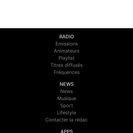
RADIO
Emissions
Animateurs
Playlist
Titres diffusés
Fréquences
NEWS
News
Musique
Sport
Lifestyle
Contacter la rédac
APPS