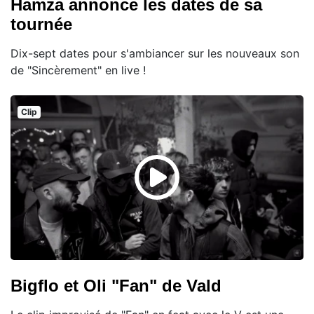
Hamza annonce les dates de sa
tournée
Dix-sept dates pour s'ambiancer sur les nouveaux son
de "Sincèrement" en live !
Clip
Bigflo et Oli "Fan" de Vald