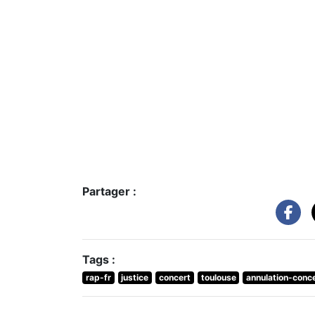
Partager :
Tags :
rap-fr
justice
concert
toulouse
annulation-conc