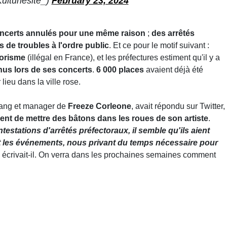
ulturlesite_)
February 23, 2024
ncerts annulés pour une même raison
;
des arrêtés
s de troubles à l'ordre public
. Et ce pour le motif suivant :
rorisme
(illégal en France), et les préfectures estiment qu'il y a
nus lors de ses concerts
.
6 000 places
avaient déjà été
lieu dans la ville rose.
Gang et manager de
Freeze Corleone
, avait répondu sur Twitter,
aient de mettre des bâtons dans les roues de son artiste
.
estations d'arrêtés préfectoraux, il semble qu'ils aient
nt les événements, nous privant du temps nécessaire pour
, écrivait-il. On verra dans les prochaines semaines comment