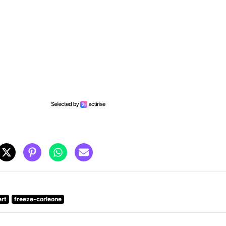
ert
freeze-corleone