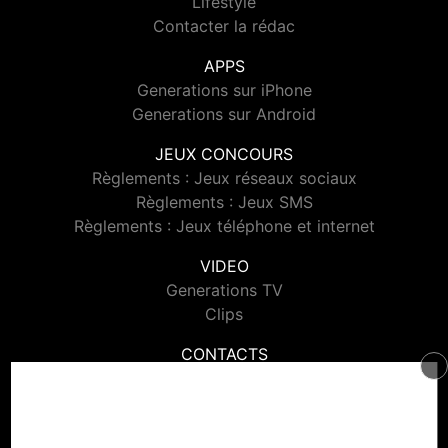
Lifestyle
Contacter la rédac
APPS
Generations sur iPhone
Generations sur Android
JEUX CONCOURS
Règlements : Jeux réseaux sociaux
Règlements : Jeux SMS
Règlements : Jeux téléphone et internet
VIDEO
Generations TV
Clips
CONTACTS
Contacter Generations