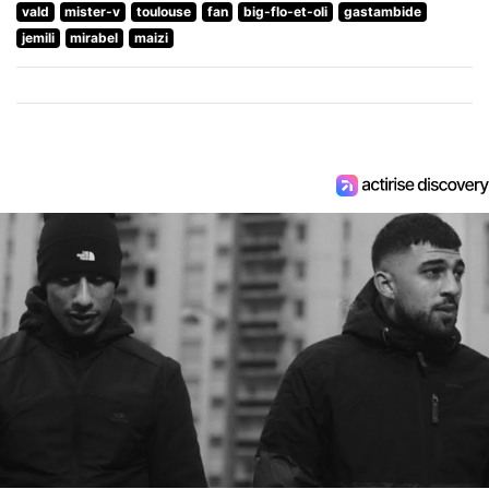
vald
mister-v
toulouse
fan
big-flo-et-oli
gastambide
jemili
mirabel
maizi